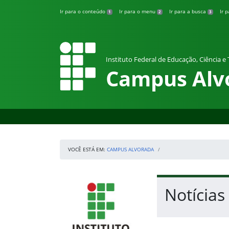
Pular para o conteúdo
Ir para o conteúdo
Ir para o menu
Ir para a busca
Ir 
1
2
3
Instituto Federal de Educação, Ciência e
Campus Alv
VOCÊ ESTÁ EM:
CAMPUS ALVORADA
Início da navegação
IFRS
Início do conteúdo
Notícia
Fim do conteúdo