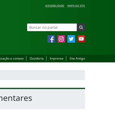
ACESSIBILIDADE
MAPA DO SITE
Facebook
Instagram
Twitter
YouTube
lização e contato
Ouvidoria
Imprensa
Site Antigo
mentares