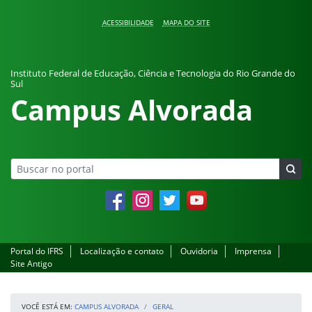
Pular para o conteúdo
ACESSIBILIDADE
MAPA DO SITE
Instituto Federal de Educação, Ciência e Tecnologia do Rio Grande do
Sul
Campus Alvorada
Facebook
Instagram
Twitter
YouTube
Portal do IFRS
Localização e contato
Ouvidoria
Imprensa
Site Antigo
VOCÊ ESTÁ EM:
CAMPUS ALVORADA
GERAL