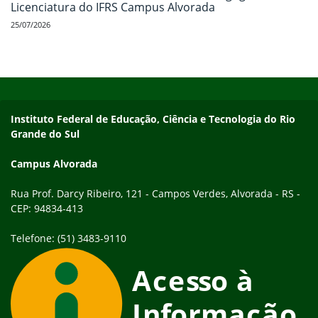
Licenciatura do IFRS Campus Alvorada
25/07/2026
Início do rodapé
Fim do conteúdo
Endereço
Instituto Federal de Educação, Ciência e Tecnologia do Rio
Grande do Sul
Campus Alvorada
Rua Prof. Darcy Ribeiro, 121 - Campos Verdes, Alvorada - RS -
CEP: 94834-413
Telefone: (51) 3483-9110