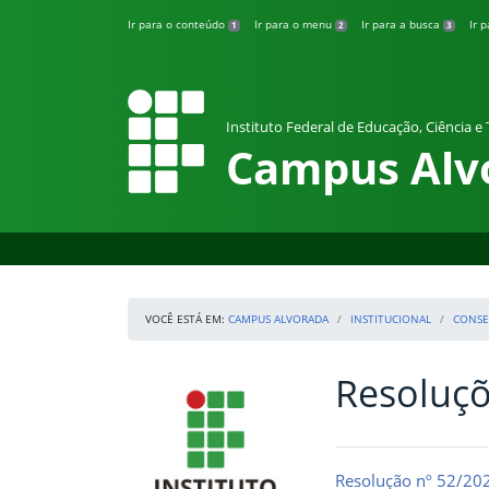
Pular para o conteúdo
Ir para o conteúdo
Ir para o menu
Ir para a busca
Ir 
1
2
3
Instituto Federal de Educação, Ciência e
Campus Alv
VOCÊ ESTÁ EM:
CAMPUS ALVORADA
INSTITUCIONAL
CONSE
Resoluç
Início da navegação
IFRS
Início do conteúdo
Resolução nº 52/20