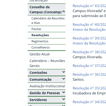
Localização
Resolução nº 43/20
Conselho de
Campus Alvorada” e 
(Ocultar submenus)
Campus (Concamp)
para submissão ao E
Calendário de Reuniões
e Atas
Resolução nº 40/20
Pautas
Anexo da Resolução
Resoluções
Resolução nº 39/20
Regimentos
Anexo da Resolução
Conselheiros
Resolução nº 38/20
Gestão Atual
Campus Alvorada.
Calendário – Reuniões
Resolução nº 37/20
Gerais
(Expandir submenus)
Comissões
Resolução nº 36/20
Santos.
(Expandir submenus)
Comunicação
Avaliação Institucional
Resolução nº 35/20
(Expandir submenus)
Incubadora de Empr
Gestão de Pessoas
(Expandir submenus)
Servidores
Resolução nº 34/20