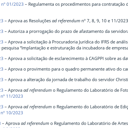
a nº 01/2023
– Regulamenta os procedimentos para contratação d
23
– Aprova as Resoluções
ad referendum
nº 7, 8, 9, 10 e 11/2023
23
– Autoriza a prorrogação do prazo de afastamento da servidora
23
– Aprova a solicitação à Procuradoria Jurídica do IFRS de análi
e pesquisa “Implantação e estruturação da incubadora de empresa
23
– Aprova a solicitação de esclarecimento à CAGPPI sobre as dat
23
– Aprova o provimento para o quadro permanente ativo do carg
23
– Aprova a alteração da jornada de trabalho do servidor Christ
23
– Aprova
ad referendum
o Regulamento do Laboratório de Foto
 nº 11/2023
23
– Aprova
ad referendum
o Regulamento do Laboratório de Edi
 nº 10/2023
3
– Aprova
ad referendum
o Regulamento do Laboratório de Arte