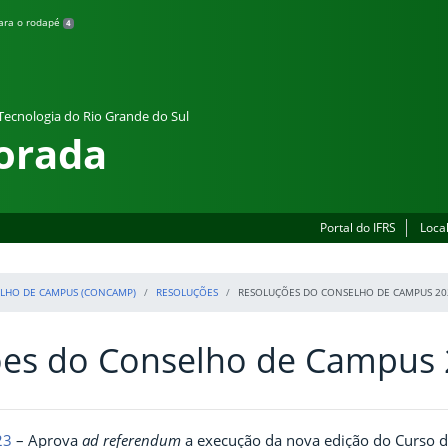
para o rodapé
4
 Tecnologia do Rio Grande do Sul
orada
Portal do IFRS
Loca
LHO DE CAMPUS (CONCAMP)
RESOLUÇÕES
RESOLUÇÕES DO CONSELHO DE CAMPUS 20
ões do Conselho de Campus
23
– Aprova
ad referendum
a execução da nova edição do Curso de