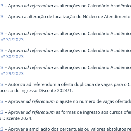
23
– Aprova
ad referendum
as alterações no Calendário Acadêmi
23
– Aprova a alteração de localização do Núcleo de Atendiment
23
– Aprova
ad referendum
as alterações no Calendário Acadêmi
 nº 31/2023
23
– Aprova
ad referendum
as alterações no Calendário Acadêmi
 nº 30/2023
23
– Aprova
ad referendum
as alterações no Calendário Acadêmi
 nº 29/2023
023
– Autoriza ad referendum a oferta duplicada de vagas para o
ocesso de Ingresso Discente 2024/1.
23
– Aprovar
ad referendum
o ajuste no número de vagas ofertad
23
– Aprovar
ad referendum
as formas de ingresso aos cursos ofe
o Discente 2024.
23
– Aprovar a ampliação dos percentuais ou valores absolutos ref