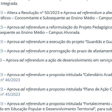
 Integrada.
23
– Altera a Resolução nº 50/2023 e Aprova
ad referendum
a alt
ráficos – Concomitante e Subsequente ao Ensino Médio – Campus
23
– Aprova
ad referendum
a reformulação do Projeto Pedagógico
sequente ao Ensino Médio – Campus Alvorada.
23
– Aprova
ad referendum
a execução do projeto “Guardiãs e Gua
23
– Aprova
ad referendum
a prorrogação do prazo de afastamento
23
– Aprova
ad referendum
a ação de desenvolvimento em serviço 
23
– Aprova
ad referendum
a proposta intitulada “Calendário Ac
 nº 46/2023
23
– Aprova
ad referendum
a proposta intitulada “Plano de Ação 
 nº 45/2023
23
– Aprova
ad referendum
a proposta intitulada “Fortalecimento
ado em Educação Popular e Desenvolvimento Territorial”, para su