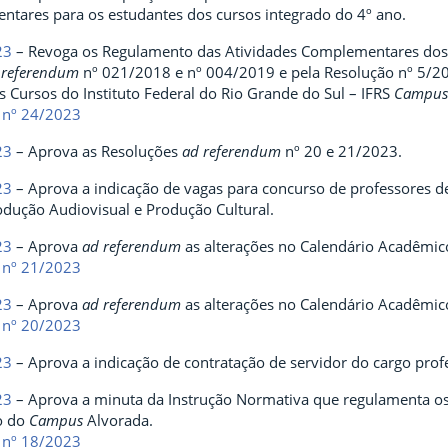
ntares para os estudantes dos cursos integrado do 4º ano.
23
– Revoga os Regulamento das Atividades Complementares dos
referendum
nº 021/2018 e nº 004/2019 e pela Resolução nº 5/2
Cursos do Instituto Federal do Rio Grande do Sul – IFRS
Campus
 nº 24/2023
23
– Aprova as Resoluções
ad referendum
nº 20 e 21/2023.
23
– Aprova a indicação de vagas para concurso de professores de 
ução Audiovisual e Produção Cultural.
23
– Aprova
ad referendum
as alterações no Calendário Acadêmi
 nº 21/2023
23
– Aprova
ad referendum
as alterações no Calendário Acadêmi
 nº 20/2023
23
– Aprova a indicação de contratação de servidor do cargo prof
23
– Aprova a minuta da Instrução Normativa que regulamenta os
o do
Campus
Alvorada.
 nº 18/2023