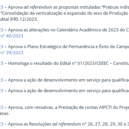
23
– Aprova
ad referendum
as propostas intituladas “Práticas ind
“Consolidação da verticalização e expansão do eixo de Produção 
dital IFRS 12/2023.
23
– Aprova as alterações no Calendário Acadêmico de 2023 do 
 nº 40/2023
23
– Aprova o Plano Estratégico de Permanência e Êxito do Campu
 nº 39/2023
23
– Homologa o resultado do Edital nº 01/2023/CEEEC – Constitu
23
– Aprova a ação de desenvolvimento em serviço para qualifica
23
– Aprova a ação de desenvolvimento em serviço para qualificaç
23
– Aprova, com ressalvas, a Prestação de contas AIPCTI do Proj
esas.
23
– Aprova as Resoluções
ad referendum
nº 26, 27, 28, 29, 30 e