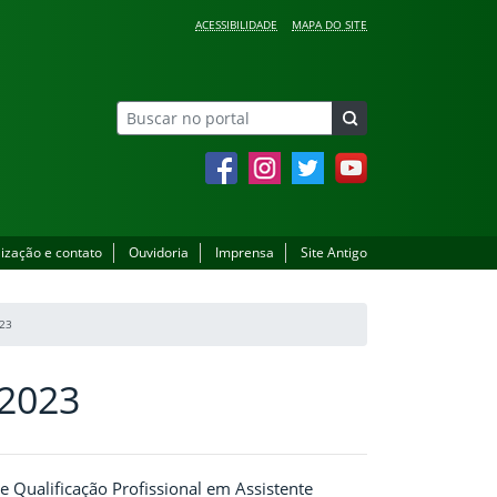
ACESSIBILIDADE
MAPA DO SITE
Facebook
Instagram
Twitter
YouTube
lização e contato
Ouvidoria
Imprensa
Site Antigo
23
 2023
 Qualificação Profissional em Assistente