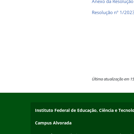
Anexo da Resolução
Resolução nº 1/202
Última atualização em 1
Início do rodapé
Fim do conteúdo
Endereço
Instituto Federal de Educação, Ciência e Tecnol
Campus Alvorada