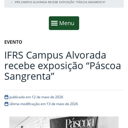
IFRS CAMPUS ALVORADA RECEBE EXPOSIÇÃO “PÁSCOA SANGRENTA”
Início da navegação
Mostrar
Menu
Fim da navegação
Início do conteúdo
EVENTO
IFRS Campus Alvorada
recebe exposição “Páscoa
Sangrenta”
publicado em 12 de maio de 2026
última modificação em 13 de maio de 2026