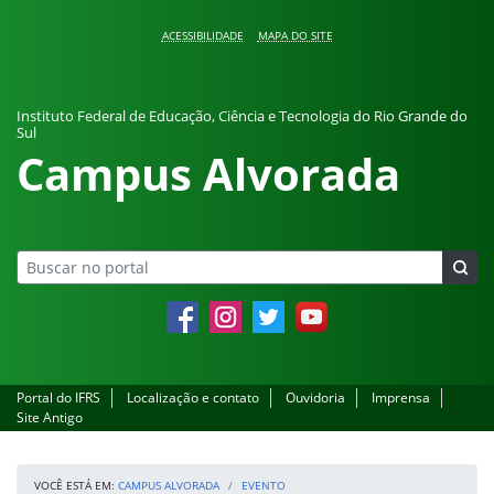
Pular para o conteúdo
ACESSIBILIDADE
MAPA DO SITE
Instituto Federal de Educação, Ciência e Tecnologia do Rio Grande do
Sul
Campus Alvorada
Facebook
Instagram
Twitter
YouTube
Portal do IFRS
Localização e contato
Ouvidoria
Imprensa
Site Antigo
VOCÊ ESTÁ EM:
CAMPUS ALVORADA
EVENTO