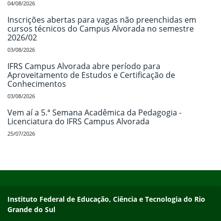
04/08/2026
Inscrições abertas para vagas não preenchidas em
cursos técnicos do Campus Alvorada no semestre
2026/02
03/08/2026
IFRS Campus Alvorada abre período para
Aproveitamento de Estudos e Certificação de
Conhecimentos
03/08/2026
Vem aí a 5.ª Semana Acadêmica da Pedagogia -
Licenciatura do IFRS Campus Alvorada
25/07/2026
Início do rodapé
Fim do conteúdo
Endereço
Instituto Federal de Educação, Ciência e Tecnologia do Rio
Grande do Sul