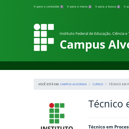
Pular para o conteúdo
Ir para o conteúdo
Ir para o menu
Ir para a busca
Ir 
1
2
3
Instituto Federal de Educação, Ciência e
Campus Alv
VOCÊ ESTÁ EM:
CAMPUS ALVORADA
CURSOS
TÉCNICO EM 
Técnico 
Início da navegação
IFRS
Início do conteúdo
Técnico em Process