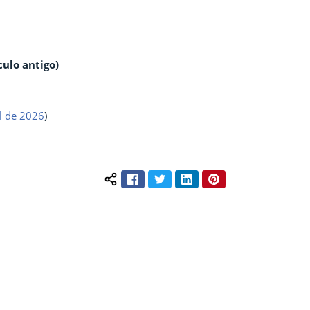
ulo antigo)
il de 2026
)
Facebook
Twitter
LinkedIn
Pinterest
Compartilhar conteúdo: