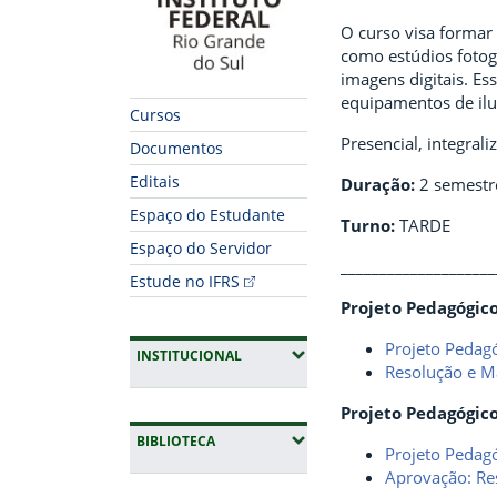
O curso visa formar 
como estúdios fotogr
imagens digitais. Es
equipamentos de ilu
Cursos
Presencial, integral
Documentos
Editais
Duração:
2 semestr
Espaço do Estudante
Turno:
TARDE
Espaço do Servidor
____________________
Estude no IFRS
Projeto Pedagógic
Projeto Pedag
(EXPANDIR SUBMENUS)
INSTITUCIONAL
Resolução e Ma
Projeto Pedagógico
(EXPANDIR SUBMENUS)
BIBLIOTECA
Projeto Pedag
Aprovação: Re