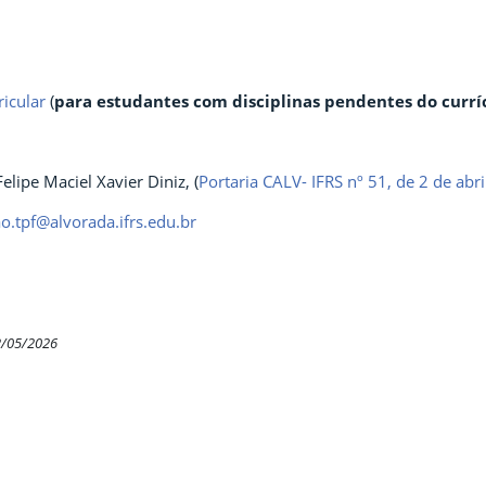
icular
(
para estudantes com disciplinas pendentes do curríc
elipe Maciel Xavier Diniz, (
Portaria CALV- IFRS nº 51, de 2 de abr
o.tpf@alvorada.ifrs.edu.br
2/05/2026