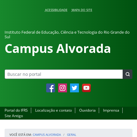
Pular para o conteúdo
ACESSIBILIDADE
MAPA DO SITE
Instituto Federal de Educação, Ciência e Tecnologia do Rio Grande do
Sul
Campus Alvorada
Facebook
Instagram
Twitter
YouTube
Portal do IFRS
Localização e contato
Ouvidoria
Imprensa
Site Antigo
VOCÊ ESTÁ EM:
CAMPUS ALVORADA
GERAL