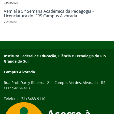
03/08/2026
Vem aí a 5.ª Semana Acadêmica da Pedagogia -
Licenciatura do IFRS Campus Alvorada
25/07/2026
Início do rodapé
Fim do conteúdo
Endereço
Instituto Federal de Educação, Ciência e Tecnologia do Rio
Grande do Sul
Campus Alvorada
Rua Prof. Darcy Ribeiro, 121 - Campos Verdes, Alvorada - RS -
CEP: 94834-413
Telefone: (51) 3483-9110