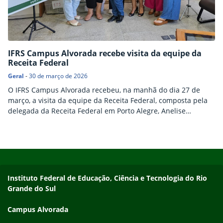
IFRS Campus Alvorada recebe visita da equipe da
Receita Federal
Geral
-
30 de março de 2026
O IFRS Campus Alvorada recebeu, na manhã do dia 27 de
março, a visita da equipe da Receita Federal, composta pela
delegada da Receita Federal em Porto Alegre, Anelise
Hackbart Porn; por Joseane Hagelin Rech, Representante
Regional de Cidadania Fiscal; e por Mariana Bandeira
Horvath, Representante Local de Cidadania Fiscal. O encontro
Início do rodapé
Fim do conteúdo
teve como objetivo principal promover o diálogo visando…
Endereço
Instituto Federal de Educação, Ciência e Tecnologia do Rio
Grande do Sul
Campus Alvorada