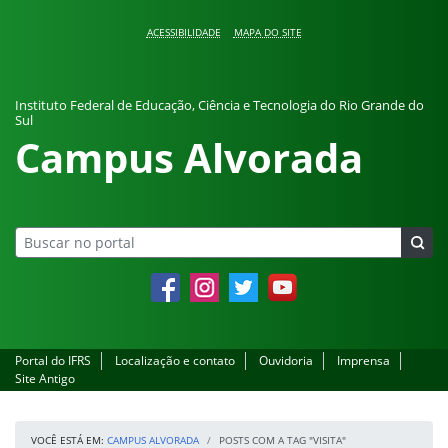
Pular para o conteúdo
ACESSIBILIDADE
MAPA DO SITE
Instituto Federal de Educação, Ciência e Tecnologia do Rio Grande do
Sul
Campus Alvorada
Facebook
Instagram
Twitter
YouTube
Portal do IFRS
Localização e contato
Ouvidoria
Imprensa
Site Antigo
VOCÊ ESTÁ EM:
CAMPUS ALVORADA
POSTS COM A TAG "VISITA"