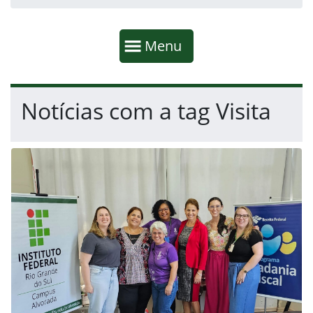
Início da navegação
Mostrar
Menu
Fim da navegação
Início do conteúdo
Notícias com a tag Visita