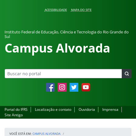
Pular para o conteúdo
ACESSIBILIDADE
MAPA DO SITE
Instituto Federal de Educação, Ciência e Tecnologia do Rio Grande do
Sul
Campus Alvorada
Facebook
Instagram
Twitter
YouTube
Portal do IFRS
Localização e contato
Ouvidoria
Imprensa
Site Antigo
VOCÊ ESTÁ EM:
CAMPUS ALVORADA