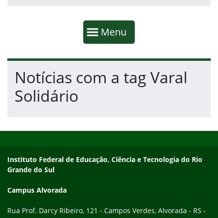
Início da navegação
Mostrar
Menu
Fim da navegação
Início do conteúdo
Notícias com a tag Varal
Solidário
Início do rodapé
Fim do conteúdo
Endereço
Instituto Federal de Educação, Ciência e Tecnologia do Rio
Grande do Sul
Campus Alvorada
Rua Prof. Darcy Ribeiro, 121 - Campos Verdes, Alvorada - RS -