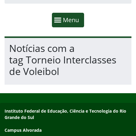
Início da navegação
Mostrar
Menu
Fim da navegação
Início do conteúdo
Notícias com a
tag Torneio Interclasses
de Voleibol
Início do rodapé
Fim do conteúdo
Endereço
Instituto Federal de Educação, Ciência e Tecnologia do Rio
Grande do Sul
Campus Alvorada