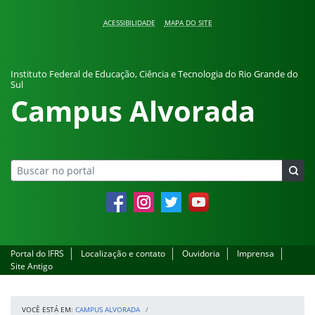
Pular para o conteúdo
ACESSIBILIDADE
MAPA DO SITE
Instituto Federal de Educação, Ciência e Tecnologia do Rio Grande do
Sul
Campus Alvorada
Facebook
Instagram
Twitter
YouTube
Portal do IFRS
Localização e contato
Ouvidoria
Imprensa
Site Antigo
VOCÊ ESTÁ EM:
CAMPUS ALVORADA