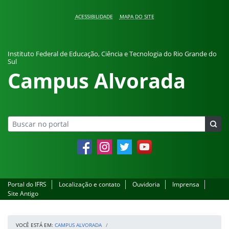
Pular para o conteúdo
ACESSIBILIDADE
MAPA DO SITE
Instituto Federal de Educação, Ciência e Tecnologia do Rio Grande do
Sul
Campus Alvorada
Facebook
Instagram
Twitter
YouTube
Portal do IFRS
Localização e contato
Ouvidoria
Imprensa
Site Antigo
VOCÊ ESTÁ EM:
CAMPUS ALVORADA