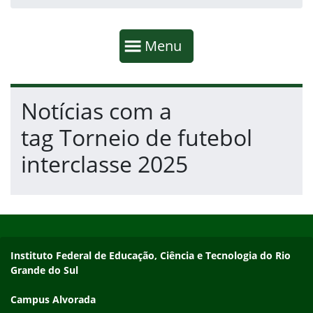
Início da navegação
Mostrar
Menu
Fim da navegação
Início do conteúdo
Notícias com a
tag Torneio de futebol
interclasse 2025
Início do rodapé
Fim do conteúdo
Endereço
Instituto Federal de Educação, Ciência e Tecnologia do Rio
Grande do Sul
Campus Alvorada