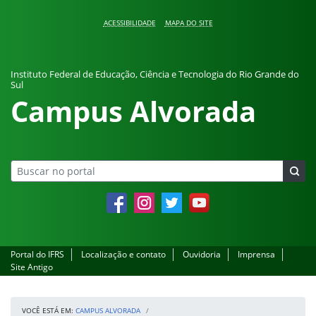
Pular para o conteúdo
ACESSIBILIDADE
MAPA DO SITE
Instituto Federal de Educação, Ciência e Tecnologia do Rio Grande do
Sul
Campus Alvorada
Facebook
Instagram
Twitter
YouTube
Portal do IFRS
Localização e contato
Ouvidoria
Imprensa
Site Antigo
VOCÊ ESTÁ EM:
CAMPUS ALVORADA