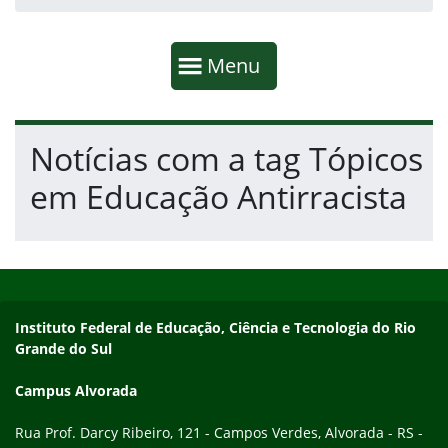
Início da navegação
Mostrar
Menu
Fim da navegação
Início do conteúdo
Notícias com a tag Tópicos
em Educação Antirracista
Início do rodapé
Fim do conteúdo
Endereço
Instituto Federal de Educação, Ciência e Tecnologia do Rio
Grande do Sul
Campus Alvorada
Rua Prof. Darcy Ribeiro, 121 - Campos Verdes, Alvorada - RS -