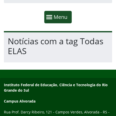
Início da navegação
Mostrar
Menu
Fim da navegação
Início do conteúdo
Notícias com a tag Todas
ELAS
Início do rodapé
Fim do conteúdo
Endereço
Instituto Federal de Educação, Ciência e Tecnologia do Rio
Grande do Sul
Campus Alvorada
Rua Prof. Darcy Ribeiro, 121 - Campos Verdes, Alvorada - RS -