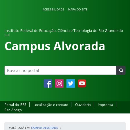
Pular para o conteúdo
ACESSIBILIDADE
MAPA DO SITE
Instituto Federal de Educação, Ciência e Tecnologia do Rio Grande do
Sul
Campus Alvorada
Facebook
Instagram
Twitter
YouTube
Portal do IFRS
Localização e contato
Ouvidoria
Imprensa
Site Antigo
VOCÊ ESTÁ EM:
CAMPUS ALVORADA