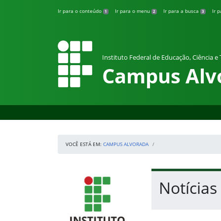
Pular para o conteúdo
Ir para o conteúdo
Ir para o menu
Ir para a busca
Ir 
1
2
3
Instituto Federal de Educação, Ciência e
Campus Alv
VOCÊ ESTÁ EM:
CAMPUS ALVORADA
Início da navegação
IFRS
Início do conteúdo
Notícias
Fim do conteúdo