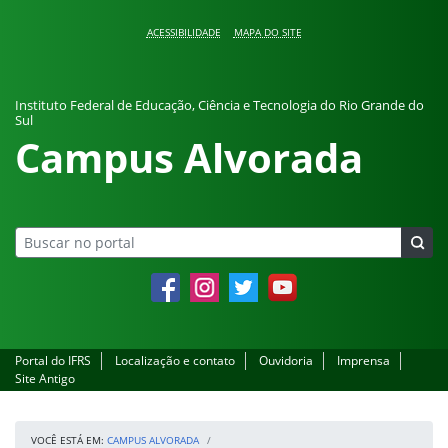
Pular para o conteúdo
ACESSIBILIDADE
MAPA DO SITE
Instituto Federal de Educação, Ciência e Tecnologia do Rio Grande do
Sul
Campus Alvorada
Facebook
Instagram
Twitter
YouTube
Portal do IFRS
Localização e contato
Ouvidoria
Imprensa
Site Antigo
VOCÊ ESTÁ EM:
CAMPUS ALVORADA