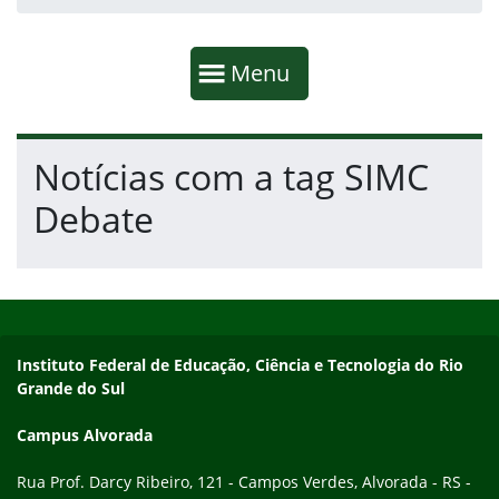
Início da navegação
Mostrar
Menu
Fim da navegação
Início do conteúdo
Notícias com a tag SIMC
Debate
Início do rodapé
Fim do conteúdo
Endereço
Instituto Federal de Educação, Ciência e Tecnologia do Rio
Grande do Sul
Campus Alvorada
Rua Prof. Darcy Ribeiro, 121 - Campos Verdes, Alvorada - RS -