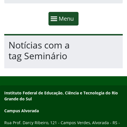
Início da navegação
Mostrar
Menu
Fim da navegação
Início do conteúdo
Notícias com a
tag Seminário
Início do rodapé
Fim do conteúdo
Endereço
Instituto Federal de Educação, Ciência e Tecnologia do Rio
Grande do Sul
Campus Alvorada
Rua Prof. Darcy Ribeiro, 121 - Campos Verdes, Alvorada - RS -