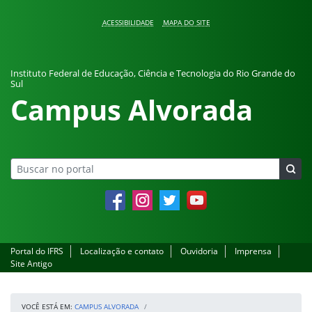
Pular para o conteúdo
ACESSIBILIDADE
MAPA DO SITE
Instituto Federal de Educação, Ciência e Tecnologia do Rio Grande do
Sul
Campus Alvorada
Facebook
Instagram
Twitter
YouTube
Portal do IFRS
Localização e contato
Ouvidoria
Imprensa
Site Antigo
VOCÊ ESTÁ EM:
CAMPUS ALVORADA