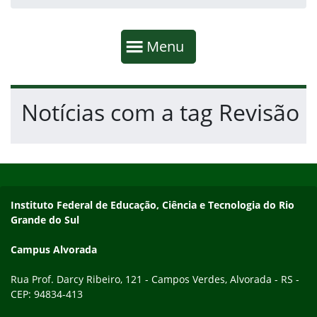
Início da navegação
Mostrar
Menu
Fim da navegação
Início do conteúdo
Notícias com a tag Revisão
Início do rodapé
Fim do conteúdo
Endereço
Instituto Federal de Educação, Ciência e Tecnologia do Rio
Grande do Sul
Campus Alvorada
Rua Prof. Darcy Ribeiro, 121 - Campos Verdes, Alvorada - RS -
CEP: 94834-413