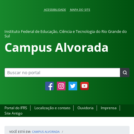
Pular para o conteúdo
ACESSIBILIDADE
MAPA DO SITE
Instituto Federal de Educação, Ciência e Tecnologia do Rio Grande do
Sul
Campus Alvorada
Facebook
Instagram
Twitter
YouTube
Portal do IFRS
Localização e contato
Ouvidoria
Imprensa
Site Antigo
VOCÊ ESTÁ EM:
CAMPUS ALVORADA