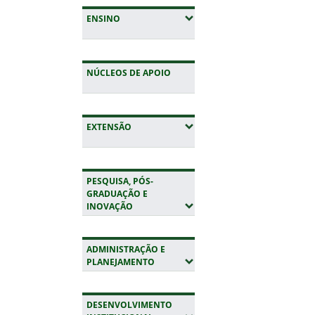
Fim do conteúdo
estará disponível na
(EXPANDIR SUBMENUS)
ENSINO
site ingresso.ifrs.ed
partir de 18 de junh
publicada nesta quar
17 de junho de 2026,
NÚCLEOS DE APOIO
Classificação Geral e 
Aprovados em Prime
Chamada do Proces
(EXPANDIR SUBMENUS)
EXTENSÃO
Seletivo…
PESQUISA, PÓS-
GRADUAÇÃO E
(EXPANDIR SUBMENUS)
INOVAÇÃO
ADMINISTRAÇÃO E
(EXPANDIR SUBMENUS)
PLANEJAMENTO
DESENVOLVIMENTO