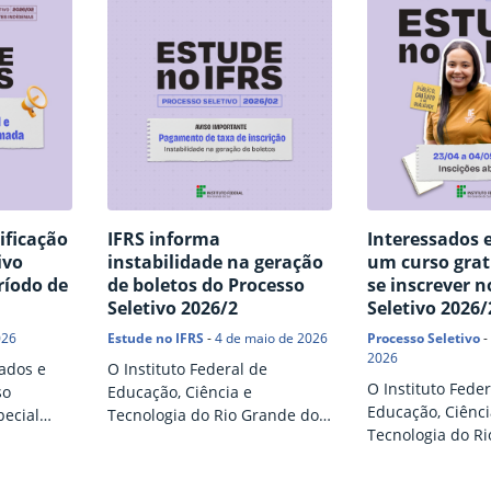
ificação
IFRS informa
Interessados 
ivo
instabilidade na geração
um curso gra
ríodo de
de boletos do Processo
se inscrever n
Seletivo 2026/2
Seletivo 2026/
026
Estude no IFRS
-
4 de maio de 2026
Processo Seletivo
-
2026
ados e
O Instituto Federal de
O Instituto Feder
so
Educação, Ciência e
Educação, Ciênci
pecial
Tecnologia do Rio Grande do
Tecnologia do R
aminhar a
Sul informa que está
Sul (IFRS) abriu 
ríodo de
ocorrendo um erro na geração
para o Processo 
link
do boleto bancário para