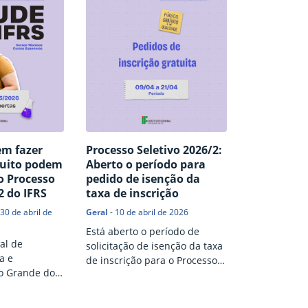
em fazer
Processo Seletivo 2026/2:
tuito podem
Aberto o período para
o Processo
pedido de isenção da
2 do IFRS
taxa de inscrição
30 de abril de
Geral
-
10 de abril de 2026
Está aberto o período de
al de
solicitação de isenção da taxa
a e
de inscrição para o Processo
io Grande do
Seletivo 2026/2. Nesta edição,
inscrições
o campus oferece duas
Seletivo de
opções de cursos: Técnico em