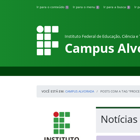
Pular para o conteúdo
Ir para o conteúdo
Ir para o menu
Ir para a busca
Ir 
1
2
3
Instituto Federal de Educação, Ciência e
Campus Alv
VOCÊ ESTÁ EM:
CAMPUS ALVORADA
POSTS COM A TAG "PROCE
Início da navegação
IFRS
Início do conteúdo
Notícias