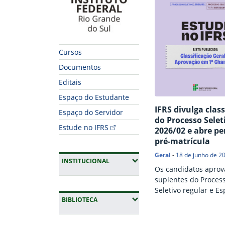
Cursos
Documentos
Editais
Espaço do Estudante
IFRS divulga class
Espaço do Servidor
do Processo Selet
Estude no IFRS
2026/02 e abre pe
pré-matrícula
Geral
-
18 de junho de 2
(EXPANDIR SUBMENUS)
INSTITUCIONAL
Os candidatos aprov
suplentes do Proces
Seletivo regular e Es
(EXPANDIR SUBMENUS)
BIBLIOTECA
Indígena devem enc
documentação no pe
18 a 24 de junho. O 