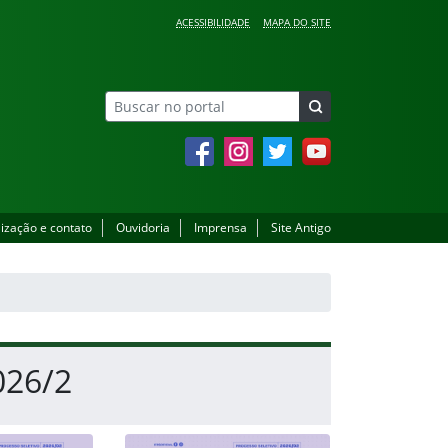
ACESSIBILIDADE
MAPA DO SITE
Facebook
Instagram
Twitter
YouTube
lização e contato
Ouvidoria
Imprensa
Site Antigo
026/2