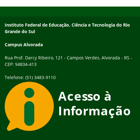
Porto Alegre, Restinga (Porto Alegre), Rio Grande, Viamão e o
Início do rodapé
Fim do conteúdo
novo Campus Zona Norte (Porto Alegre). As…
Endereço
Instituto Federal de Educação, Ciência e Tecnologia do Rio
Grande do Sul
Campus Alvorada
Rua Prof. Darcy Ribeiro, 121 - Campos Verdes, Alvorada - RS -
CEP: 94834-413
Telefone: (51) 3483-9110