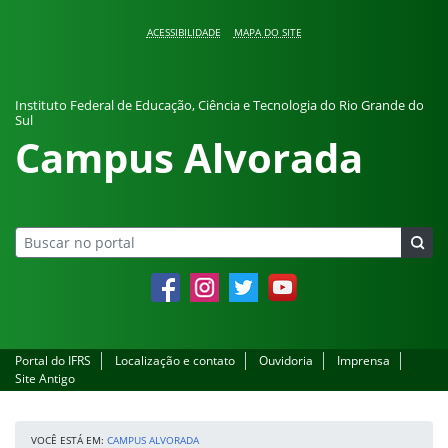
Pular para o conteúdo
ACESSIBILIDADE
MAPA DO SITE
Instituto Federal de Educação, Ciência e Tecnologia do Rio Grande do
Sul
Campus Alvorada
Facebook
Instagram
Twitter
YouTube
Portal do IFRS
Localização e contato
Ouvidoria
Imprensa
Site Antigo
VOCÊ ESTÁ EM:
CAMPUS ALVORADA