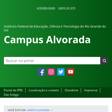
Pular para o conteúdo
ACESSIBILIDADE
MAPA DO SITE
Instituto Federal de Educação, Ciência e Tecnologia do Rio Grande do
Sul
Campus Alvorada
Facebook
Instagram
Twitter
YouTube
Portal do IFRS
Localização e contato
Ouvidoria
Imprensa
Site Antigo
VOCÊ ESTÁ EM:
CAMPUS ALVORADA