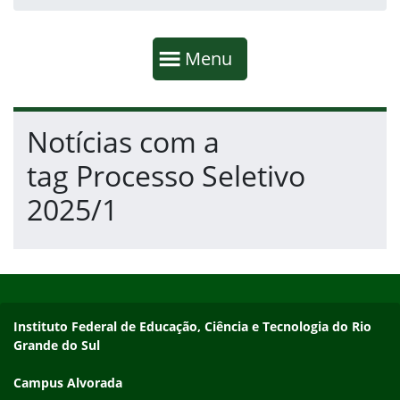
Início da navegação
Mostrar
Menu
Fim da navegação
Início do conteúdo
Notícias com a
tag Processo Seletivo
2025/1
Início do rodapé
Fim do conteúdo
Endereço
Instituto Federal de Educação, Ciência e Tecnologia do Rio
Grande do Sul
Campus Alvorada