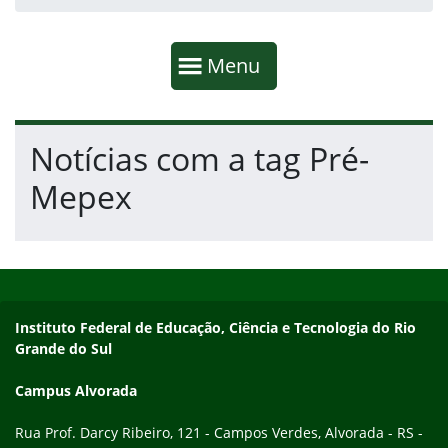
Início da navegação
Mostrar
Menu
Fim da navegação
Início do conteúdo
Notícias com a tag Pré-
Mepex
Início do rodapé
Fim do conteúdo
Endereço
Instituto Federal de Educação, Ciência e Tecnologia do Rio
Grande do Sul
Campus Alvorada
Rua Prof. Darcy Ribeiro, 121 - Campos Verdes, Alvorada - RS -