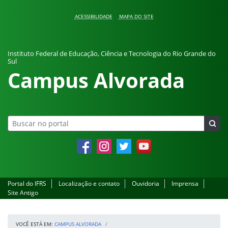
Pular para o conteúdo
ACESSIBILIDADE
MAPA DO SITE
Instituto Federal de Educação, Ciência e Tecnologia do Rio Grande do
Sul
Campus Alvorada
Facebook
Instagram
Twitter
YouTube
Portal do IFRS
Localização e contato
Ouvidoria
Imprensa
Site Antigo
VOCÊ ESTÁ EM:
CAMPUS ALVORADA