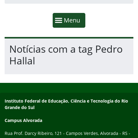
Início da navegação
Mostrar
Menu
Fim da navegação
Início do conteúdo
Notícias com a tag Pedro
Hallal
Início do rodapé
Fim do conteúdo
Endereço
Instituto Federal de Educação, Ciência e Tecnologia do Rio
Grande do Sul
Campus Alvorada
Rua Prof. Darcy Ribeiro, 121 - Campos Verdes, Alvorada - RS -