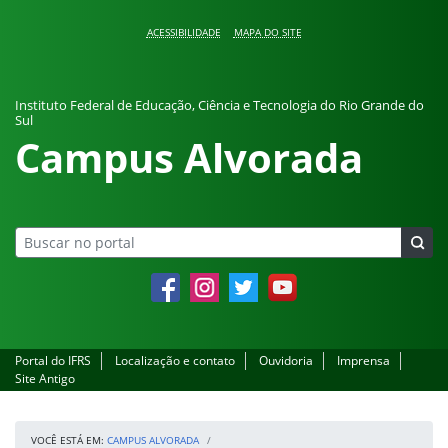
Pular para o conteúdo
ACESSIBILIDADE
MAPA DO SITE
Instituto Federal de Educação, Ciência e Tecnologia do Rio Grande do
Sul
Campus Alvorada
Facebook
Instagram
Twitter
YouTube
Portal do IFRS
Localização e contato
Ouvidoria
Imprensa
Site Antigo
VOCÊ ESTÁ EM:
CAMPUS ALVORADA