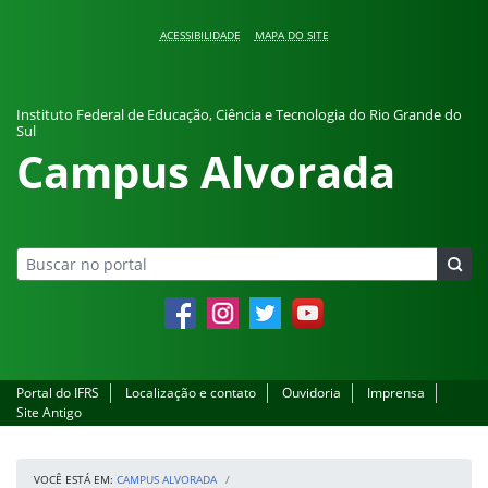
Pular para o conteúdo
ACESSIBILIDADE
MAPA DO SITE
Instituto Federal de Educação, Ciência e Tecnologia do Rio Grande do
Sul
Campus Alvorada
Facebook
Instagram
Twitter
YouTube
Portal do IFRS
Localização e contato
Ouvidoria
Imprensa
Site Antigo
VOCÊ ESTÁ EM:
CAMPUS ALVORADA