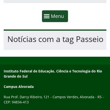
Início da navegação
Mostrar
Menu
Fim da navegação
Início do conteúdo
Notícias com a tag Passeio
Início do rodapé
Fim do conteúdo
Endereço
Instituto Federal de Educação, Ciência e Tecnologia do Rio
Grande do Sul
Campus Alvorada
Rua Prof. Darcy Ribeiro, 121 - Campos Verdes, Alvorada - RS -
CEP: 94834-413