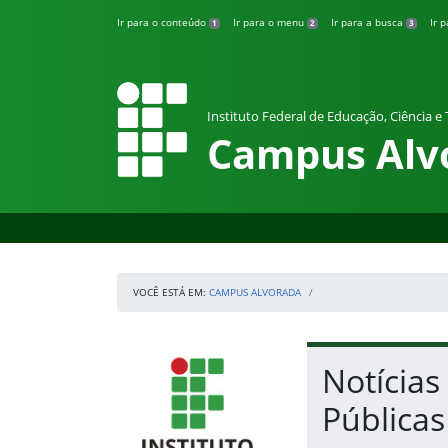
Pular para o conteúdo
Ir para o conteúdo
Ir para o menu
Ir para a busca
Ir 
1
2
3
Instituto Federal de Educação, Ciência e
Campus Alv
VOCÊ ESTÁ EM:
CAMPUS ALVORADA
Início da navegação
IFRS
Início do conteúdo
Notícias
Públicas