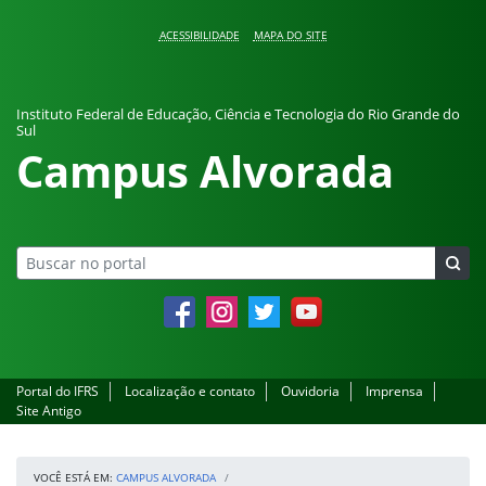
Pular para o conteúdo
ACESSIBILIDADE
MAPA DO SITE
Instituto Federal de Educação, Ciência e Tecnologia do Rio Grande do
Sul
Campus Alvorada
Facebook
Instagram
Twitter
YouTube
Portal do IFRS
Localização e contato
Ouvidoria
Imprensa
Site Antigo
VOCÊ ESTÁ EM:
CAMPUS ALVORADA