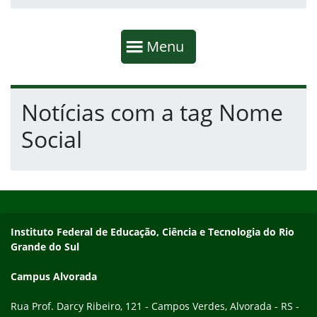
Início da navegação
Mostrar
Menu
Fim da navegação
Início do conteúdo
Notícias com a tag Nome
Social
Início do rodapé
Fim do conteúdo
Endereço
Instituto Federal de Educação, Ciência e Tecnologia do Rio
Grande do Sul
Campus Alvorada
Rua Prof. Darcy Ribeiro, 121 - Campos Verdes, Alvorada - RS -