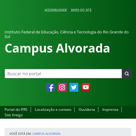
Pular para o conteúdo
ACESSIBILIDADE
MAPA DO SITE
Instituto Federal de Educação, Ciência e Tecnologia do Rio Grande do
Sul
Campus Alvorada
Facebook
Instagram
Twitter
YouTube
Portal do IFRS
Localização e contato
Ouvidoria
Imprensa
Site Antigo
VOCÊ ESTÁ EM:
CAMPUS ALVORADA