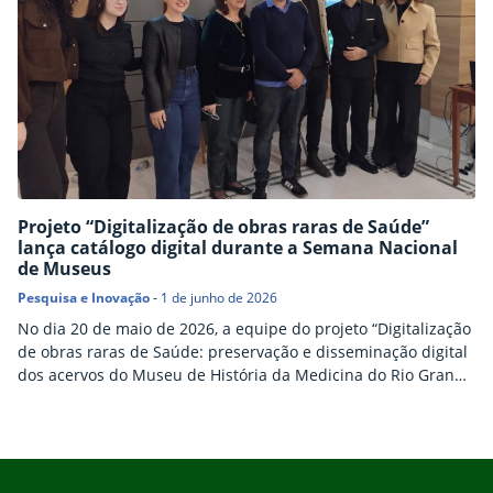
Projeto “Digitalização de obras raras de Saúde”
lança catálogo digital durante a Semana Nacional
de Museus
Pesquisa e Inovação
-
1 de junho de 2026
No dia 20 de maio de 2026, a equipe do projeto “Digitalização
de obras raras de Saúde: preservação e disseminação digital
dos acervos do Museu de História da Medicina do Rio Grande
do Sul” participou das atividades da Semana Nacional de
Museus, com o lançamento de mais um catálogo digital do
acervo do Museu de História da Medicina do Rio…
Início do rodapé
Fim do conteúdo