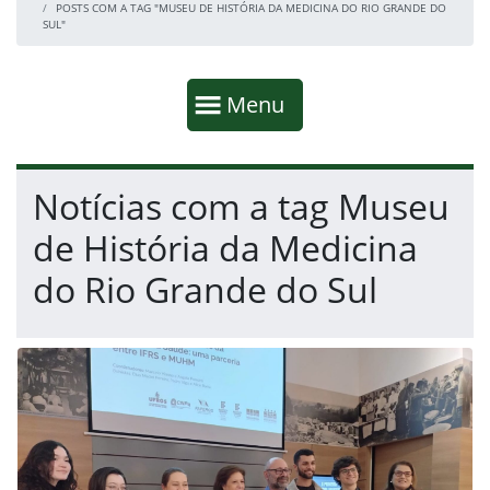
POSTS COM A TAG "MUSEU DE HISTÓRIA DA MEDICINA DO RIO GRANDE DO
SUL"
Início da navegação
Mostrar
Menu
Fim da navegação
Início do conteúdo
Notícias com a tag Museu
de História da Medicina
do Rio Grande do Sul