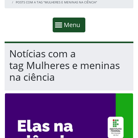
POSTS COM A TAG "MULHERES E MENINAS NA CIÊNCIA"
Início da navegação
Mostrar
Menu
Fim da navegação
Início do conteúdo
Notícias com a
tag Mulheres e meninas
na ciência