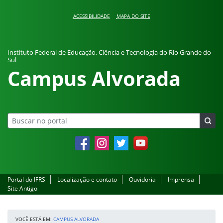
Pular para o conteúdo
ACESSIBILIDADE
MAPA DO SITE
Instituto Federal de Educação, Ciência e Tecnologia do Rio Grande do
Sul
Campus Alvorada
Facebook
Instagram
Twitter
YouTube
Portal do IFRS
Localização e contato
Ouvidoria
Imprensa
Site Antigo
VOCÊ ESTÁ EM:
CAMPUS ALVORADA