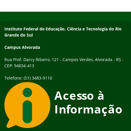
2026. Ao todo, serão selecionados seis projetos, que
receberão até R$ 4 mil para a execução, a qual deve ocorrer
Início do rodapé
Fim do conteúdo
entre abril…
Endereço
Instituto Federal de Educação, Ciência e Tecnologia do Rio
Grande do Sul
Campus Alvorada
Rua Prof. Darcy Ribeiro, 121 - Campos Verdes, Alvorada - RS -
CEP: 94834-413
Telefone: (51) 3483-9110