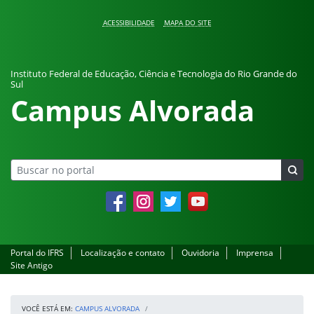
Pular para o conteúdo
ACESSIBILIDADE
MAPA DO SITE
Instituto Federal de Educação, Ciência e Tecnologia do Rio Grande do
Sul
Campus Alvorada
Facebook
Instagram
Twitter
YouTube
Portal do IFRS
Localização e contato
Ouvidoria
Imprensa
Site Antigo
VOCÊ ESTÁ EM:
CAMPUS ALVORADA