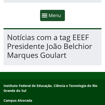
Início da navegação
Mostrar
Menu
Fim da navegação
Início do conteúdo
Notícias com a tag EEEF
Presidente João Belchior
Marques Goulart
Início do rodapé
Fim do conteúdo
Endereço
Instituto Federal de Educação, Ciência e Tecnologia do Rio
Grande do Sul
Campus Alvorada