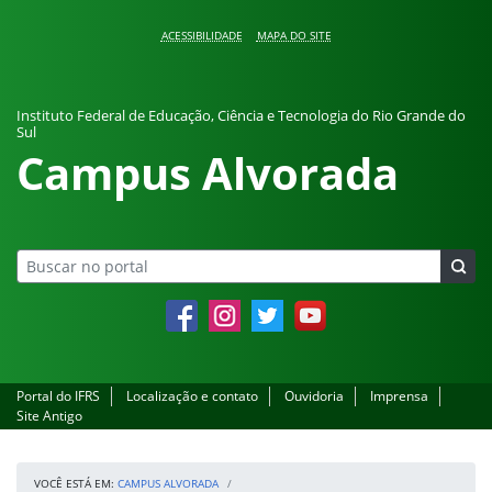
Pular para o conteúdo
ACESSIBILIDADE
MAPA DO SITE
Instituto Federal de Educação, Ciência e Tecnologia do Rio Grande do
Sul
Campus Alvorada
Facebook
Instagram
Twitter
YouTube
Portal do IFRS
Localização e contato
Ouvidoria
Imprensa
Site Antigo
VOCÊ ESTÁ EM:
CAMPUS ALVORADA