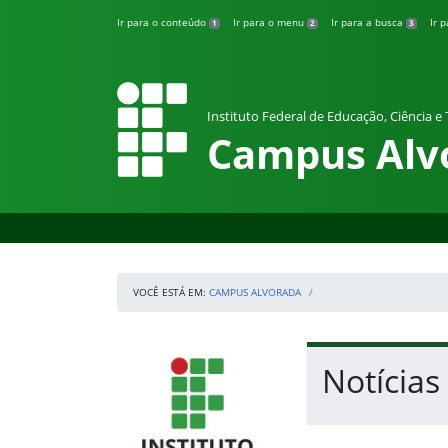
Pular para o conteúdo
Ir para o conteúdo
Ir para o menu
Ir para a busca
Ir 
1
2
3
Instituto Federal de Educação, Ciência e
Campus Alv
VOCÊ ESTÁ EM:
CAMPUS ALVORADA
Início da navegação
IFRS
Início do conteúdo
Notícias
Fim do conteúdo