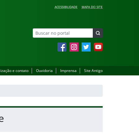
ACESSIBILIDADE
MAPA DO SITE
Facebook
Instagram
Twitter
YouTube
lização e contato
Ouvidoria
Imprensa
Site Antigo
e