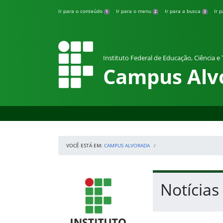
Pular para o conteúdo
Ir para o conteúdo
Ir para o menu
Ir para a busca
Ir 
1
2
3
Instituto Federal de Educação, Ciência e
Campus Alv
VOCÊ ESTÁ EM:
CAMPUS ALVORADA
Início da navegação
IFRS
Início do conteúdo
Notícia
Fim do conteúdo