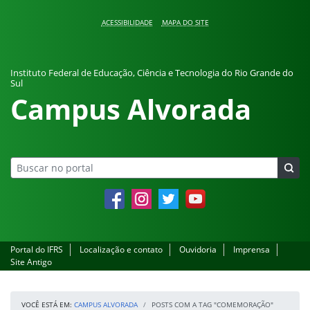
Pular para o conteúdo
ACESSIBILIDADE
MAPA DO SITE
Instituto Federal de Educação, Ciência e Tecnologia do Rio Grande do
Sul
Campus Alvorada
Facebook
Instagram
Twitter
YouTube
Portal do IFRS
Localização e contato
Ouvidoria
Imprensa
Site Antigo
VOCÊ ESTÁ EM:
CAMPUS ALVORADA
POSTS COM A TAG "COMEMORAÇÃO"