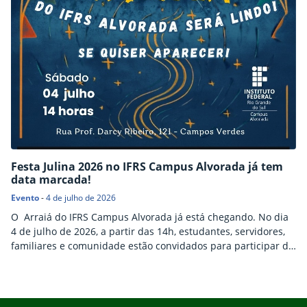
Festa Julina 2026 no IFRS Campus Alvorada já tem
data marcada!
Evento
-
4 de julho de 2026
O Arraiá do IFRS Campus Alvorada já está chegando. No dia
4 de julho de 2026, a partir das 14h, estudantes, servidores,
familiares e comunidade estão convidados para participar da
Festa Julina 2026, que neste ano traz como tema “Olha pro
céu, meu amor”. A programação promete reunir música,
cultura, brincadeiras, comidas típicas e momentos de
Início do rodapé
Fim do conteúdo
confraternização. Inscrições para barracas…