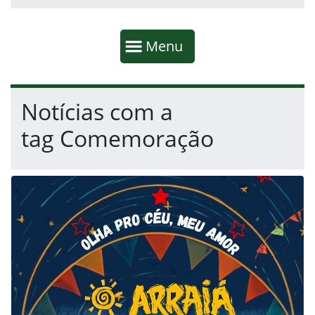
Início da navegação
Mostrar
Menu
Fim da navegação
Início do conteúdo
Notícias com a
tag Comemoração