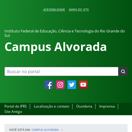
Pular para o conteúdo
ACESSIBILIDADE
MAPA DO SITE
Instituto Federal de Educação, Ciência e Tecnologia do Rio Grande do
Sul
Campus Alvorada
Facebook
Instagram
Twitter
YouTube
Portal do IFRS
Localização e contato
Ouvidoria
Imprensa
Site Antigo
VOCÊ ESTÁ EM:
CAMPUS ALVORADA