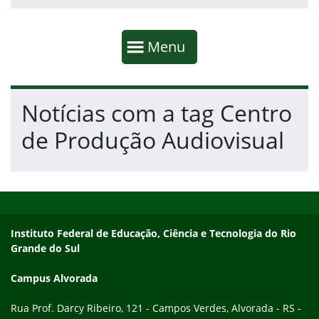
Início da navegação
Mostrar
Menu
Fim da navegação
Início do conteúdo
Notícias com a tag Centro
de Produção Audiovisual
Início do rodapé
Fim do conteúdo
Endereço
Instituto Federal de Educação, Ciência e Tecnologia do Rio
Grande do Sul
Campus Alvorada
Rua Prof. Darcy Ribeiro, 121 - Campos Verdes, Alvorada - RS -