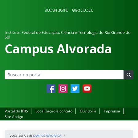
Pular para o conteúdo
ACESSIBILIDADE
MAPA DO SITE
Instituto Federal de Educação, Ciência e Tecnologia do Rio Grande do
Sul
Campus Alvorada
Facebook
Instagram
Twitter
YouTube
Portal do IFRS
Localização e contato
Ouvidoria
Imprensa
Site Antigo
VOCÊ ESTÁ EM:
CAMPUS ALVORADA