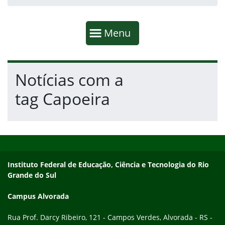
Início da navegação
Mostrar
Menu
Fim da navegação
Início do conteúdo
Notícias com a
tag Capoeira
Início do rodapé
Fim do conteúdo
Endereço
Instituto Federal de Educação, Ciência e Tecnologia do Rio
Grande do Sul
Campus Alvorada
Rua Prof. Darcy Ribeiro, 121 - Campos Verdes, Alvorada - RS -