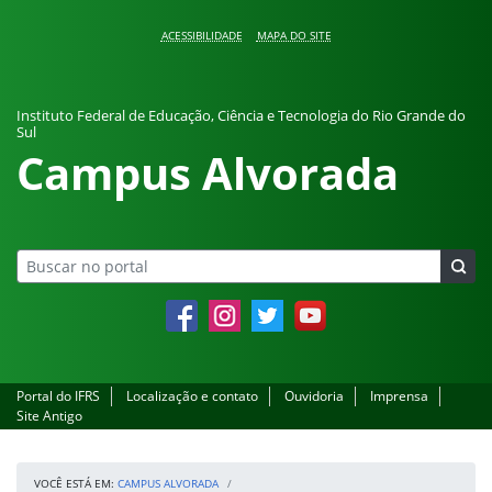
Pular para o conteúdo
ACESSIBILIDADE
MAPA DO SITE
Instituto Federal de Educação, Ciência e Tecnologia do Rio Grande do
Sul
Campus Alvorada
Facebook
Instagram
Twitter
YouTube
Portal do IFRS
Localização e contato
Ouvidoria
Imprensa
Site Antigo
VOCÊ ESTÁ EM:
CAMPUS ALVORADA