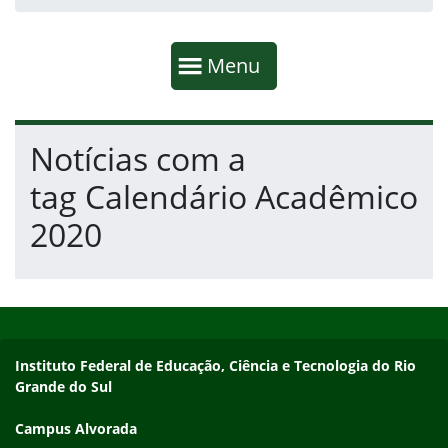
Início da navegação
Mostrar
Menu
Fim da navegação
Início do conteúdo
Notícias com a
tag Calendário Acadêmico
2020
Início do rodapé
Fim do conteúdo
Endereço
Instituto Federal de Educação, Ciência e Tecnologia do Rio
Grande do Sul
Campus Alvorada