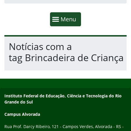
Início da navegação
Mostrar
Menu
Fim da navegação
Início do conteúdo
Notícias com a
tag Brincadeira de Criança
Início do rodapé
Fim do conteúdo
Endereço
Instituto Federal de Educação, Ciência e Tecnologia do Rio
Grande do Sul
Campus Alvorada
Rua Prof. Darcy Ribeiro, 121 - Campos Verdes, Alvorada - RS -