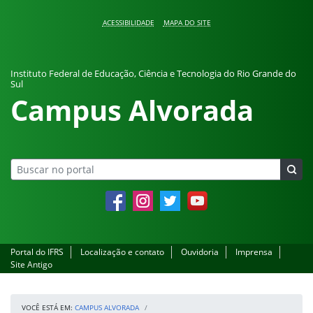
Pular para o conteúdo
ACESSIBILIDADE
MAPA DO SITE
Instituto Federal de Educação, Ciência e Tecnologia do Rio Grande do
Sul
Campus Alvorada
Facebook
Instagram
Twitter
YouTube
Portal do IFRS
Localização e contato
Ouvidoria
Imprensa
Site Antigo
VOCÊ ESTÁ EM:
CAMPUS ALVORADA