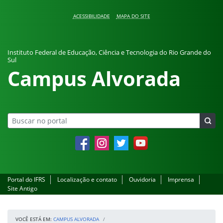
Pular para o conteúdo
ACESSIBILIDADE
MAPA DO SITE
Instituto Federal de Educação, Ciência e Tecnologia do Rio Grande do
Sul
Campus Alvorada
Facebook
Instagram
Twitter
YouTube
Portal do IFRS
Localização e contato
Ouvidoria
Imprensa
Site Antigo
VOCÊ ESTÁ EM:
CAMPUS ALVORADA