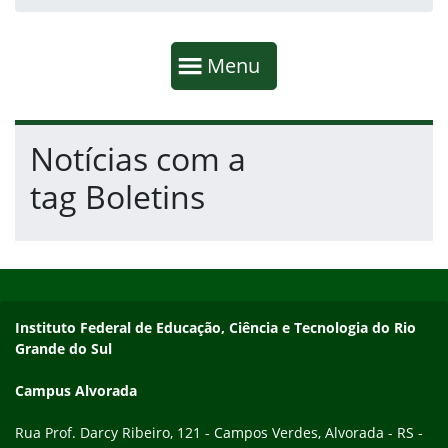
Início da navegação
Mostrar
Menu
Fim da navegação
Início do conteúdo
Notícias com a
tag Boletins
Início do rodapé
Fim do conteúdo
Endereço
Instituto Federal de Educação, Ciência e Tecnologia do Rio
Grande do Sul
Campus Alvorada
Rua Prof. Darcy Ribeiro, 121 - Campos Verdes, Alvorada - RS -