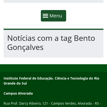
Início da navegação
Mostrar
Menu
Fim da navegação
Início do conteúdo
Notícias com a tag Bento
Gonçalves
Início do rodapé
Fim do conteúdo
Endereço
Instituto Federal de Educação, Ciência e Tecnologia do Rio
Grande do Sul
Campus Alvorada
Rua Prof. Darcy Ribeiro, 121 - Campos Verdes, Alvorada - RS -