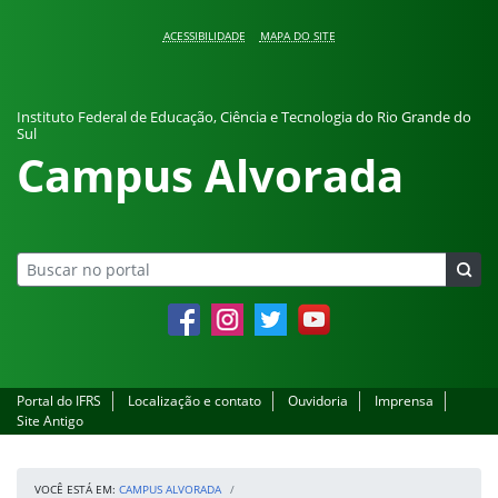
Pular para o conteúdo
ACESSIBILIDADE
MAPA DO SITE
Instituto Federal de Educação, Ciência e Tecnologia do Rio Grande do
Sul
Campus Alvorada
Facebook
Instagram
Twitter
YouTube
Portal do IFRS
Localização e contato
Ouvidoria
Imprensa
Site Antigo
VOCÊ ESTÁ EM:
CAMPUS ALVORADA