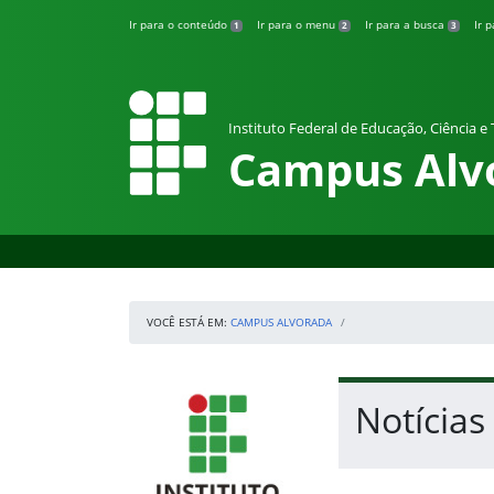
Pular para o conteúdo
Ir para o conteúdo
Ir para o menu
Ir para a busca
Ir 
1
2
3
Instituto Federal de Educação, Ciência e
Campus Alv
VOCÊ ESTÁ EM:
CAMPUS ALVORADA
Início da navegação
IFRS
Início do conteúdo
Notícias
Fim do conteúdo