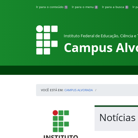
Pular para o conteúdo
Ir para o conteúdo
Ir para o menu
Ir para a busca
Ir 
1
2
3
Instituto Federal de Educação, Ciência e
Campus Alv
VOCÊ ESTÁ EM:
CAMPUS ALVORADA
Início da navegação
IFRS
Início do conteúdo
Notícias
Fim do conteúdo