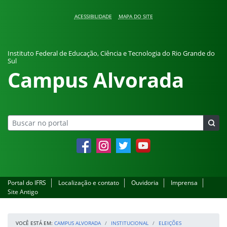
Pular para o conteúdo
ACESSIBILIDADE
MAPA DO SITE
Instituto Federal de Educação, Ciência e Tecnologia do Rio Grande do
Sul
Campus Alvorada
Facebook
Instagram
Twitter
YouTube
Portal do IFRS
Localização e contato
Ouvidoria
Imprensa
Site Antigo
VOCÊ ESTÁ EM:
CAMPUS ALVORADA
INSTITUCIONAL
ELEIÇÕES