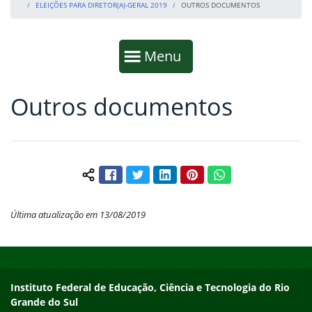
ELEIÇÕES PARA DIRETOR(A)-GERAL 2019
OUTROS DOCUMENTOS
Início da navegação
Mostrar
Menu
Outros documentos
Fim da navegação
Início do conteúdo
Facebook
Twitter
LinkedIn
Pinterest
WhatsApp
Compartilhar conteúdo:
Última atualização em 13/08/2019
Início do rodapé
Fim do conteúdo
Endereço
Instituto Federal de Educação, Ciência e Tecnologia do Rio
Grande do Sul