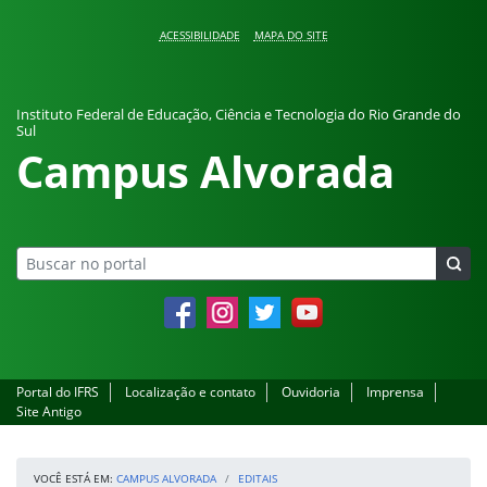
Pular para o conteúdo
ACESSIBILIDADE
MAPA DO SITE
Instituto Federal de Educação, Ciência e Tecnologia do Rio Grande do
Sul
Campus Alvorada
Facebook
Instagram
Twitter
YouTube
Portal do IFRS
Localização e contato
Ouvidoria
Imprensa
Site Antigo
VOCÊ ESTÁ EM:
CAMPUS ALVORADA
EDITAIS