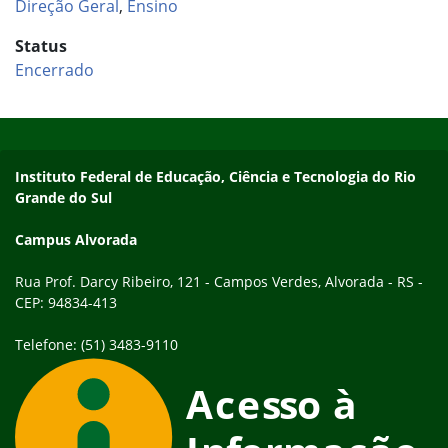
Direção Geral
,
Ensino
Status
Encerrado
Início do rodapé
Fim do conteúdo
Endereço
Instituto Federal de Educação, Ciência e Tecnologia do Rio
Grande do Sul
Campus Alvorada
Rua Prof. Darcy Ribeiro, 121 - Campos Verdes, Alvorada - RS -
CEP: 94834-413
Telefone: (51) 3483-9110