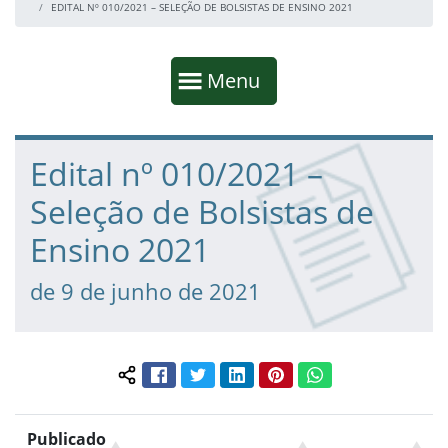
EDITAL Nº 010/2021 – SELEÇÃO DE BOLSISTAS DE ENSINO 2021
Início da navegação
Mostrar
Menu
Fim da navegação
Início do conteúdo
Edital nº 010/2021 –
Seleção de Bolsistas de
Ensino 2021
de 9 de junho de 2021
Facebook
Twitter
LinkedIn
Pinterest
WhatsApp
Compartilhar conteúdo:
Publicado