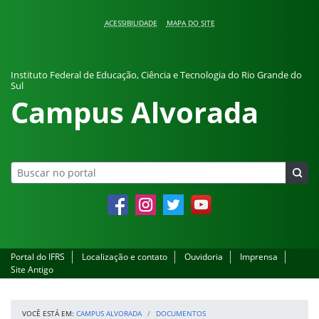
Pular para o conteúdo
ACESSIBILIDADE
MAPA DO SITE
Instituto Federal de Educação, Ciência e Tecnologia do Rio Grande do
Sul
Campus Alvorada
Facebook
Instagram
Twitter
YouTube
Portal do IFRS
Localização e contato
Ouvidoria
Imprensa
Site Antigo
VOCÊ ESTÁ EM:
CAMPUS ALVORADA
DOCUMENTOS