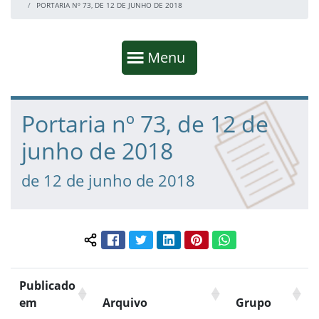
PORTARIA Nº 73, DE 12 DE JUNHO DE 2018
Início da navegação
Mostrar
Menu
Fim da navegação
Início do conteúdo
Portaria nº 73, de 12 de
junho de 2018
de 12 de junho de 2018
Facebook
Twitter
LinkedIn
Pinterest
WhatsApp
Compartilhar conteúdo:
Publicado
em
Arquivo
Grupo