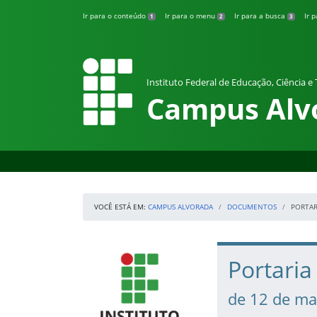
Pular para o conteúdo
Ir para o conteúdo
Ir para o menu
Ir para a busca
Ir 
1
2
3
Instituto Federal de Educação, Ciência e
Campus Alv
VOCÊ ESTÁ EM:
CAMPUS ALVORADA
DOCUMENTOS
PORTAR
Início da navegação
IFRS
Início do conteúdo
Portaria
de 12 de ma