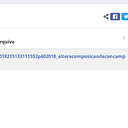
Face
Compartil
rquivo
018215133111552p402018_alteracomposicaodaconcamp