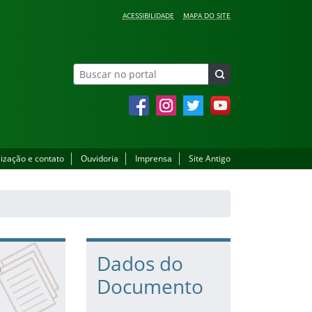
ACESSIBILIDADE
MAPA DO SITE
Facebook
Instagram
Twitter
YouTube
lização e contato
Ouvidoria
Imprensa
Site Antigo
8
Dados do
Documento