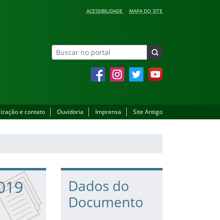
ACESSIBILIDADE
MAPA DO SITE
Facebook
Instagram
Twitter
YouTube
lização e contato
Ouvidoria
Imprensa
Site Antigo
2019
Dados do
Documento