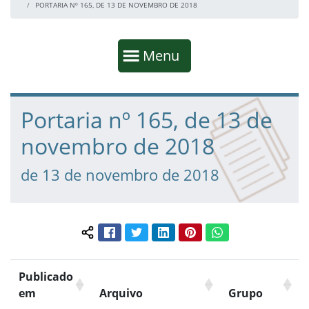
PORTARIA Nº 165, DE 13 DE NOVEMBRO DE 2018
Início da navegação
Mostrar
Menu
Fim da navegação
Início do conteúdo
Portaria nº 165, de 13 de
novembro de 2018
de 13 de novembro de 2018
Facebook
Twitter
LinkedIn
Pinterest
WhatsApp
Compartilhar conteúdo:
Publicado
em
Arquivo
Grupo