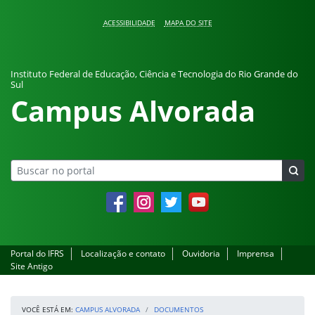
Pular para o conteúdo
ACESSIBILIDADE
MAPA DO SITE
Instituto Federal de Educação, Ciência e Tecnologia do Rio Grande do
Sul
Campus Alvorada
Facebook
Instagram
Twitter
YouTube
Portal do IFRS
Localização e contato
Ouvidoria
Imprensa
Site Antigo
VOCÊ ESTÁ EM:
CAMPUS ALVORADA
DOCUMENTOS