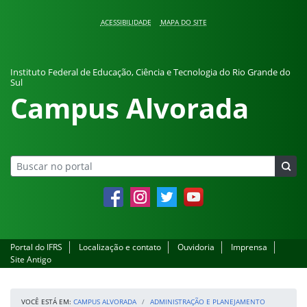
Pular para o conteúdo
ACESSIBILIDADE
MAPA DO SITE
Instituto Federal de Educação, Ciência e Tecnologia do Rio Grande do
Sul
Campus Alvorada
Facebook
Instagram
Twitter
YouTube
Portal do IFRS
Localização e contato
Ouvidoria
Imprensa
Site Antigo
VOCÊ ESTÁ EM:
CAMPUS ALVORADA
ADMINISTRAÇÃO E PLANEJAMENTO