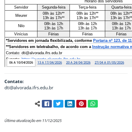
Contato:
dti@alvorada.ifrs.edu.br
Facebook
Twitter
LinkedIn
Pinterest
WhatsApp
Compartilhar conteúdo:
Última atualização em 11/12/2025
Início do rodapé
Fim do conteúdo