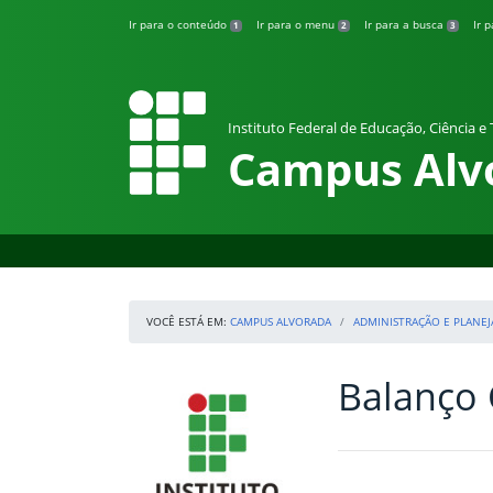
Pular para o conteúdo
Ir para o conteúdo
Ir para o menu
Ir para a busca
Ir 
1
2
3
Instituto Federal de Educação, Ciência e
Campus Alv
VOCÊ ESTÁ EM:
CAMPUS ALVORADA
ADMINISTRAÇÃO E PLANE
Balanço
Início da navegação
IFRS
Início do conteúdo