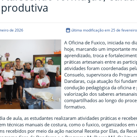
 produtiva
neiro de 2026
última modificação em 25 de fevereir
A Oficina de Fuxico, iniciada no di
hoje, marcando um importante m
aprendizado, troca e fortalecimen
práticas artesanais entre as partic
atividades foram coordenadas pel
Consuelo, supervisora do Program
Dandaras, cuja atuação foi fundam
condução pedagógica da oficina e 
valorização dos saberes artesanai
compartilhados ao longo do proce
formativo.
ia de aula, as estudantes realizaram atividades práticas e recebe
s em técnicas manuais de costura, como o fuxico, organizados em 
ens recebidos por meio da ação nacional Receita por Elas, da Recei