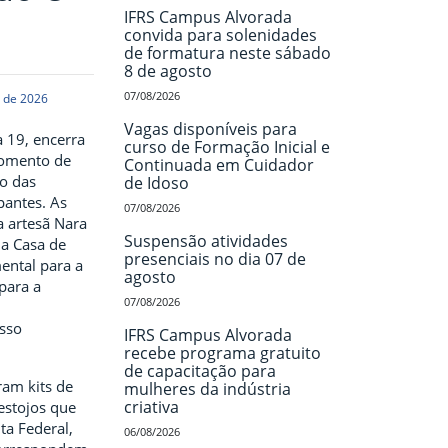
IFRS Campus Alvorada
convida para solenidades
de formatura neste sábado
8 de agosto
07/08/2026
o de 2026
Vagas disponíveis para
a 19, encerra
curso de Formação Inicial e
omento de
Continuada em Cuidador
to das
de Idoso
ipantes. As
07/08/2026
a artesã Nara
Suspensão atividades
a Casa de
presenciais no dia 07 de
ental para a
agosto
para a
07/08/2026
s
sso
IFRS Campus Alvorada
recebe programa gratuito
de capacitação para
ram kits de
mulheres da indústria
criativa
estojos que
ta Federal,
06/08/2026