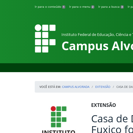
Pular para o conteúdo
Ir para o conteúdo
Ir para o menu
Ir para a busca
Ir 
1
2
3
Instituto Federal de Educação, Ciência e
Campus Alv
VOCÊ ESTÁ EM:
CAMPUS ALVORADA
EXTENSÃO
CASA DE D
Início da navegação
IFRS
Início do conteúdo
EXTENSÃO
Casa de 
Fuxico f