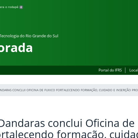
para o rodapé
4
 Tecnologia do Rio Grande do Sul
orada
Portal do IFRS
Loca
ANDARAS CONCLUI OFICINA DE FUXICO FORTALECENDO FORMAÇÃO, CUIDADO E INSERÇÃO PR
Dandaras conclui Oficina de
ortalecendo formação, cuida