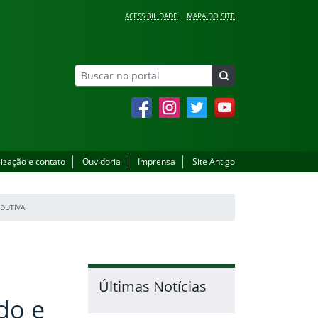
ACESSIBILIDADE
MAPA DO SITE
Facebook
Instagram
Twitter
YouTube
lização e contato
Ouvidoria
Imprensa
Site Antigo
ODUTIVA
Últimas Notícias
do e