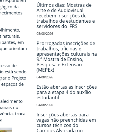
correspondem
Últimos dias: Mostras de
gógico da
Arte e de Audiovisual
nhecimentos
recebem inscrições de
trabalhos de estudantes e
servidores do IFRS
olhimento,
05/08/2026
 naturais.
cipantes, em
Prorrogadas inscrições de
 que orientam
trabalhos, oficinas e
apresentações culturais na
9.ª Mostra de Ensino,
Pesquisa e Extensão
ocesso de
(MEPEx)
ão está sendo
rar o Projeto
04/08/2026
, espaços de
Estão abertas as inscrições
para a etapa 4 do auxílio
estudantil
talecimento
04/08/2026
manais no
ência, troca
Inscrições abertas para
a.
vagas não preenchidas em
cursos técnicos do
Campus Alvorada no