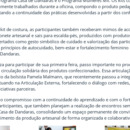
rograma Casa de Dandaras e o Programa Mulheres Mil. Os kits 
vamente trabalhados durante a oficina, compondo o produto peda
itando a continuidade das práticas desenvolvidas a partir dos co
 kit de costura, as participantes também receberam mimos de ac
onete artesanal e sais para escalda-pés, produzidos com produtos
fertados como gesto simbólico de cuidado e valorização das parti
princípios de autocuidado, bem-estar e fortalecimento feminino
 Dandaras.
za para participar de sua primeira feira, passo importante no pr
 circulação solidária dos produtos confeccionados. Essa articulaç
io da bolsista Pamela Malmann, que recentemente passou a integ
tuando na Articulação Externa, fortalecendo o diálogo com redes
ciativas parceiras.
ma o compromisso com a continuidade do aprendizado e com o for
rticipantes, que também planejam a realização de encontros se
Casa de Dandaras, consolidando um espaço permanente de conviv
ecimento da produção artesanal de forma organizada e colaborativ