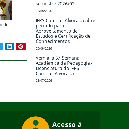
semestre 2026/02
03/08/2026
IFRS Campus Alvorada abre
so de
período para
Aproveitamento de
Estudos e Certificação de
Conhecimentos
book
Twitter
LinkedIn
Pinterest
ar conteúdo:
03/08/2026
Vem aí a 5.ª Semana
Acadêmica da Pedagogia -
Licenciatura do IFRS
Campus Alvorada
25/07/2026