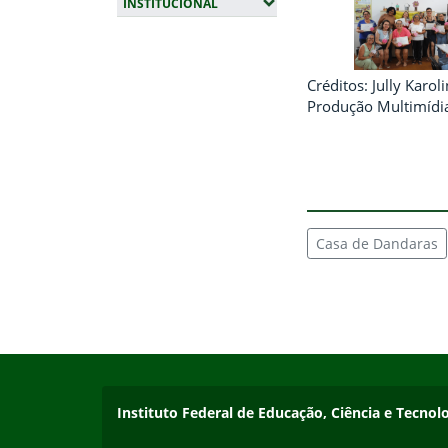
(EXPANDIR SUBMENUS)
INSTITUCIONAL
Fim da navegação
Créditos: Jully Karo
Produção Multimídi
Casa de Dandaras
Início do rodapé
Fim do conteúdo
Endereço
Instituto Federal de Educação, Ciência e Tecnol