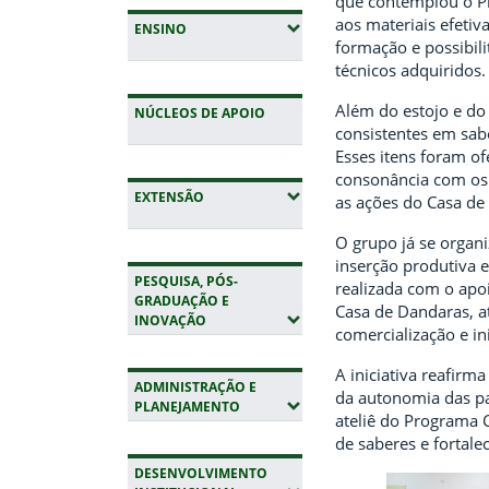
que contemplou o P
aos materiais efeti
(EXPANDIR SUBMENUS)
ENSINO
formação e possibil
técnicos adquiridos.
Além do estojo e do
NÚCLEOS DE APOIO
consistentes em sab
Esses itens foram o
consonância com os 
(EXPANDIR SUBMENUS)
EXTENSÃO
as ações do Casa de
O grupo já se organi
inserção produtiva e
PESQUISA, PÓS-
realizada com o apo
GRADUAÇÃO E
Casa de Dandaras, a
(EXPANDIR SUBMENUS)
INOVAÇÃO
comercialização e ini
A iniciativa reafir
ADMINISTRAÇÃO E
da autonomia das pa
(EXPANDIR SUBMENUS)
PLANEJAMENTO
ateliê do Programa 
de saberes e fortal
DESENVOLVIMENTO