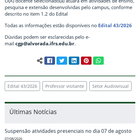
O(A) docente selecionado(a) atuará em atividades de ensino,
pesquisa e extensão desenvolvidas pelo campus, conforme
descrito no item 1.2 do Edital
Todas as informações estão disponíveis no
Edital 43/2026
Dúvidas podem ser esclarecidas pelo e-
mail
cgp@alvorada.ifrs.edu.br
.
Facebook
Twitter
LinkedIn
Pinterest
WhatsApp
Compartilhar conteúdo:
Edital 43/2026
Professor visitante
Setor Audiovisual
Últimas Notícias
Suspensão atividades presenciais no dia 07 de agosto
07/08/2026