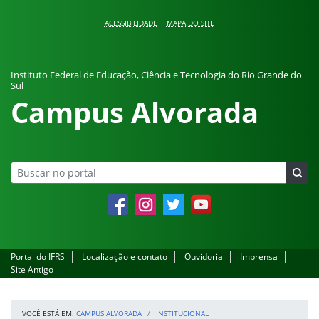
Pular para o conteúdo
ACESSIBILIDADE
MAPA DO SITE
Instituto Federal de Educação, Ciência e Tecnologia do Rio Grande do
Sul
Campus Alvorada
Facebook
Instagram
Twitter
YouTube
Portal do IFRS
Localização e contato
Ouvidoria
Imprensa
Site Antigo
VOCÊ ESTÁ EM:
CAMPUS ALVORADA
INSTITUCIONAL