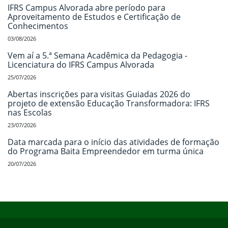
IFRS Campus Alvorada abre período para
Aproveitamento de Estudos e Certificação de
Conhecimentos
03/08/2026
Vem aí a 5.ª Semana Acadêmica da Pedagogia -
Licenciatura do IFRS Campus Alvorada
25/07/2026
Abertas inscrições para visitas Guiadas 2026 do
projeto de extensão Educação Transformadora: IFRS
nas Escolas
23/07/2026
Data marcada para o início das atividades de formação
do Programa Baita Empreendedor em turma única
20/07/2026
Início do rodapé
Fim do conteúdo