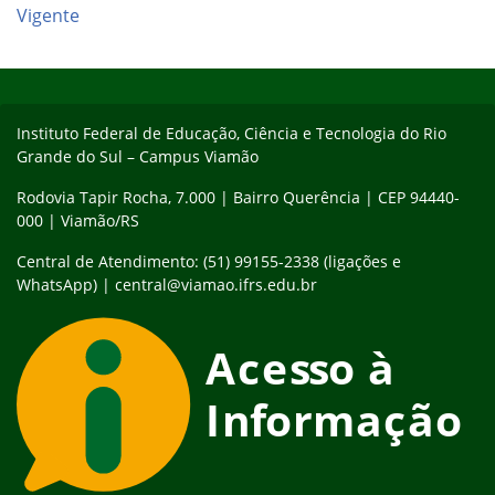
Vigente
Início do rodapé
Fim do conteúdo
Instituto Federal de Educação, Ciência e Tecnologia do Rio
Grande do Sul – Campus Viamão
Rodovia Tapir Rocha, 7.000 | Bairro Querência | CEP 94440-
000 | Viamão/RS
Central de Atendimento: (51) 99155-2338 (ligações e
WhatsApp) | central@viamao.ifrs.edu.br