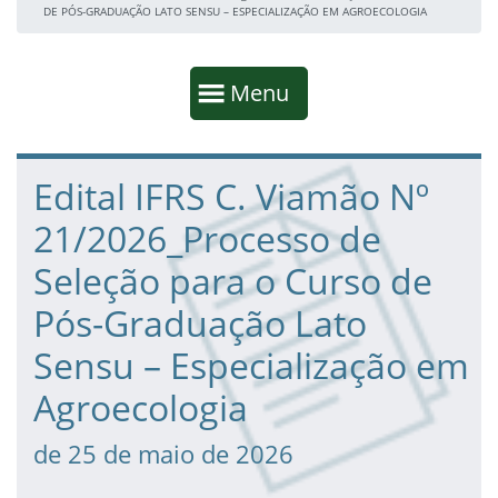
DE PÓS-GRADUAÇÃO LATO SENSU – ESPECIALIZAÇÃO EM AGROECOLOGIA
Início da navegação
Mostrar
Menu
Fim da navegação
Início do conteúdo
Edital IFRS C. Viamão Nº
21/2026_Processo de
Seleção para o Curso de
Pós-Graduação Lato
Sensu – Especialização em
Agroecologia
de 25 de maio de 2026