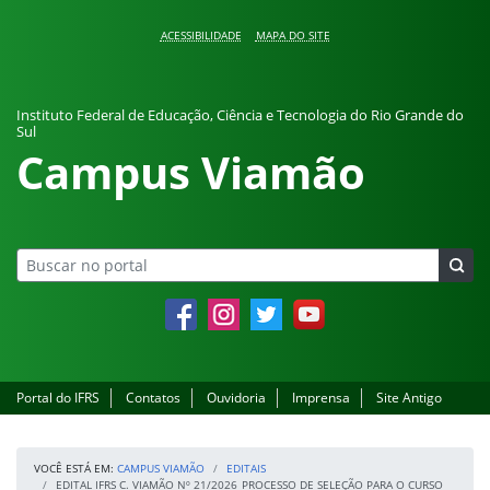
Pular para o conteúdo
ACESSIBILIDADE
MAPA DO SITE
Instituto Federal de Educação, Ciência e Tecnologia do Rio Grande do
Sul
Campus Viamão
Facebook
Instagram
Twitter
YouTube
Portal do IFRS
Contatos
Ouvidoria
Imprensa
Site Antigo
VOCÊ ESTÁ EM:
CAMPUS VIAMÃO
EDITAIS
EDITAL IFRS C. VIAMÃO Nº 21/2026_PROCESSO DE SELEÇÃO PARA O CURSO